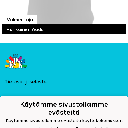
Valmentaja
Ronkainen Aada
Tietosuojaseloste
Käytämme sivustollamme
evästeitä
Kajaanin Pallokerho ry
Kehräämöntie 7, PL 124, 87400 KAJAANI
Käytämme sivustollamme evästeitä käyttökokemuksen
kpk@kajaaninpallokerho.fi