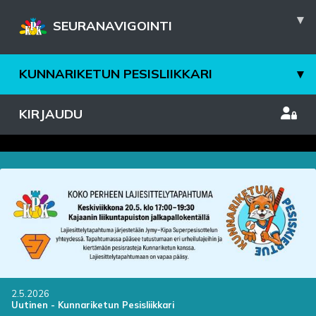
▾
SEURANAVIGOINTI
KUNNARIKETUN PESISLIIKKARI
▾
KIRJAUDU
2.5.2026
Uutinen
-
Kunnariketun Pesisliikkari