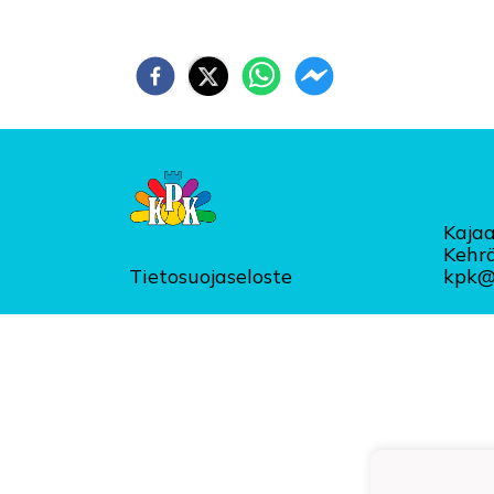
Kajaa
Kehr
Tietosuojaseloste
kpk@k