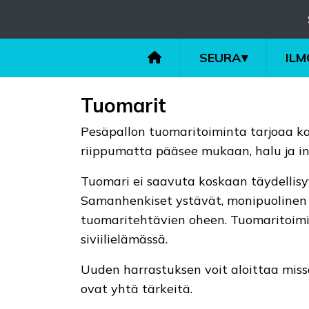
SEURA
▾
IL
Tuomarit
Pesäpallon tuomaritoiminta tarjoaa kai
riippumatta pääsee mukaan, halu ja inn
Tuomari ei saavuta koskaan täydellisyy
Samanhenkiset ystävät, monipuolinen 
tuomaritehtävien oheen. Tuomaritoimi
siviilielämässä.
Uuden harrastuksen voit aloittaa missä
ovat yhtä tärkeitä.