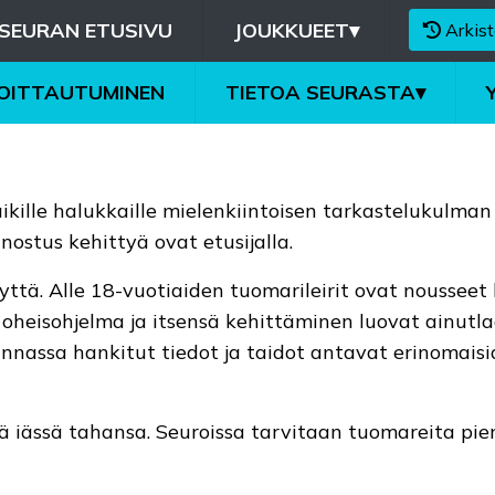
SEURAN ETUSIVU
JOUKKUEET
▾
Arkist
MOITTAUTUMINEN
TIETOA SEURASTA
▾
kille halukkaille mielenkiintoisen tarkastelukulman 
ostus kehittyä ovat etusijalla.
ttä. Alle 18-vuotiaiden tuomarileirit ovat nousseet
oheisohjelma ja itsensä kehittäminen luovat ainutl
nnassa hankitut tiedot ja taidot antavat erinomais
 iässä tahansa. Seuroissa tarvitaan tuomareita piene