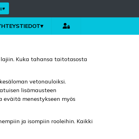
o
▾
YHTEYSTIEDOT
▾
lajiin. Kuka tahansa taitotasosta
 kesäloman vetonauloiksi.
aatuisen lisämausteen
ia eväitä menestykseen myös
mpiin ja isompiin rooleihin. Kaikki