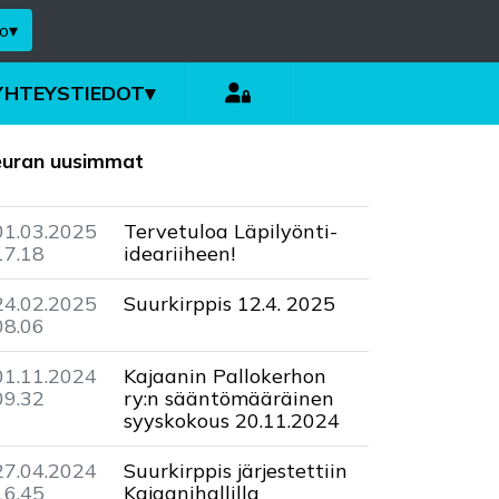
o
▾
YHTEYSTIEDOT
▾
euran uusimmat
01.03.2025
Tervetuloa Läpilyönti-
17.18
ideariiheen!
24.02.2025
Suurkirppis 12.4. 2025
08.06
01.11.2024
Kajaanin Pallokerhon
09.32
ry:n sääntömääräinen
syyskokous 20.11.2024
27.04.2024
Suurkirppis järjestettiin
16.45
Kajaanihallilla