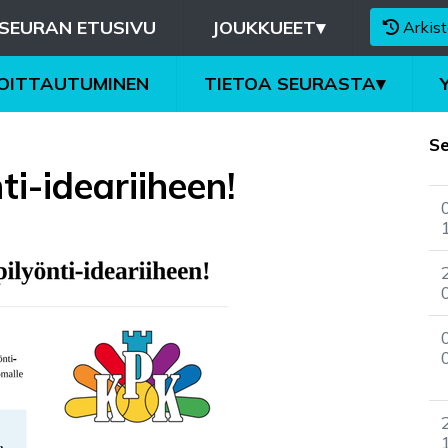
SEURAN ETUSIVU
JOUKKUEET
▾
Arkist
MOITTAUTUMINEN
TIETOA SEURASTA
▾
S
ti-ideariiheen!