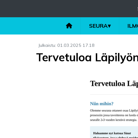
SEURA
▾
IL
Julkaistu
:
01.03.2025
17.18
Tervetuloa Läpilyön